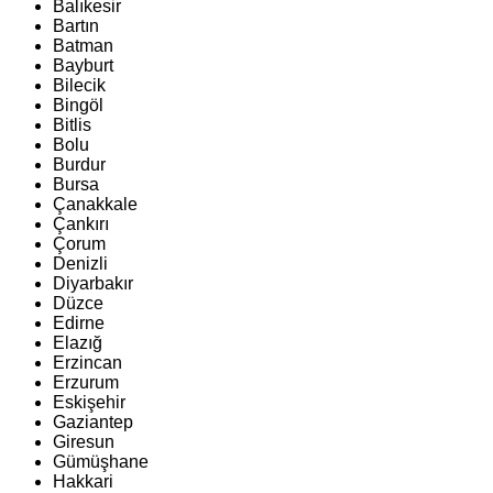
Balıkesir
Bartın
Batman
Bayburt
Bilecik
Bingöl
Bitlis
Bolu
Burdur
Bursa
Çanakkale
Çankırı
Çorum
Denizli
Diyarbakır
Düzce
Edirne
Elazığ
Erzincan
Erzurum
Eskişehir
Gaziantep
Giresun
Gümüşhane
Hakkari