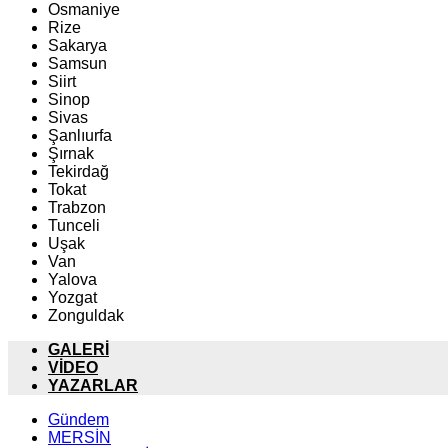
Osmaniye
Rize
Sakarya
Samsun
Siirt
Sinop
Sivas
Şanlıurfa
Şırnak
Tekirdağ
Tokat
Trabzon
Tunceli
Uşak
Van
Yalova
Yozgat
Zonguldak
GALERİ
VİDEO
YAZARLAR
Gündem
MERSİN