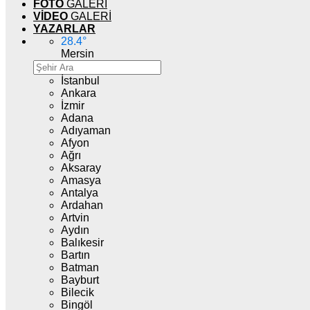
FOTO
GALERİ
VİDEO
GALERİ
YAZARLAR
28.4
°
Mersin
İstanbul
Ankara
İzmir
Adana
Adıyaman
Afyon
Ağrı
Aksaray
Amasya
Antalya
Ardahan
Artvin
Aydın
Balıkesir
Bartın
Batman
Bayburt
Bilecik
Bingöl