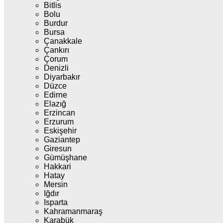
Bitlis
Bolu
Burdur
Bursa
Çanakkale
Çankırı
Çorum
Denizli
Diyarbakır
Düzce
Edirne
Elazığ
Erzincan
Erzurum
Eskişehir
Gaziantep
Giresun
Gümüşhane
Hakkari
Hatay
Mersin
Iğdır
Isparta
Kahramanmaraş
Karabük